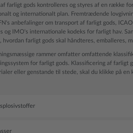
af farligt gods kontrolleres og styres af en række fo
onalt og internationalt plan. Fremtrædende lovgivni
N's anbefalinger om transport af farligt gods, ICAO'
ds og IMO's internationale kodeks for farligt hav. Sa
, hvordan farligt gods skal håndteres, emballeres, 
ningsmæssige rammer omfatter omfattende klassifikat
ringssystem for farligt gods. Klassificering af farligt 
ialer eller genstande til stede, skal du klikke på en k
splosivstoffer
asser