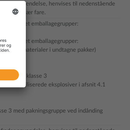
 finder anvendelse, henvises til nedenstående
 vælge primær fare.
orrang uanset emballagegrupper:
orrang uanset emballagegrupper:
ioaktive materialer i undtagne pakker)
losiver af klasse 3
 desensibiliserede eksplosiver i afsnit 4.1
lasse 3 med pakningsgruppe ved indånding