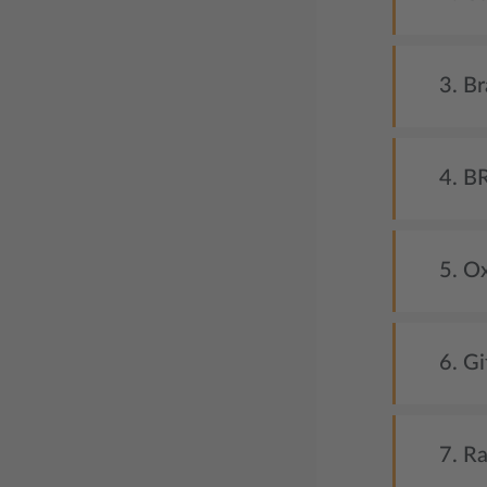
3. B
4. 
5. O
6. Gi
7. Ra