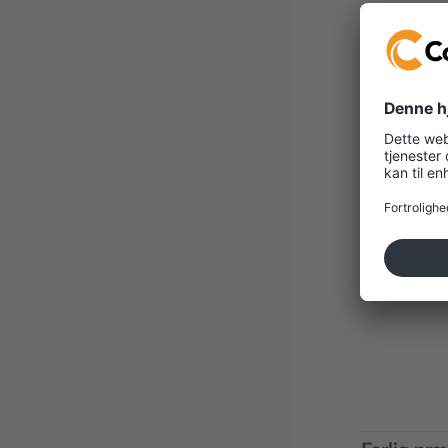
Farlig P
table:
Dominere
signaler: