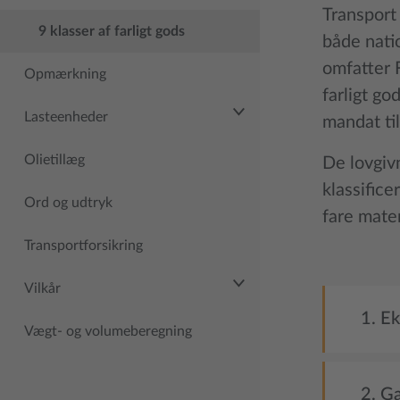
Transport 
9 klasser af farligt gods
både nati
omfatter F
Opmærkning
farligt go
Lasteenheder
mandat til
Olietillæg
De lovgiv
klassifice
Ord og udtryk
fare mater
Transportforsikring
Vilkår
1. Ek
Vægt- og volumeberegning
2. G