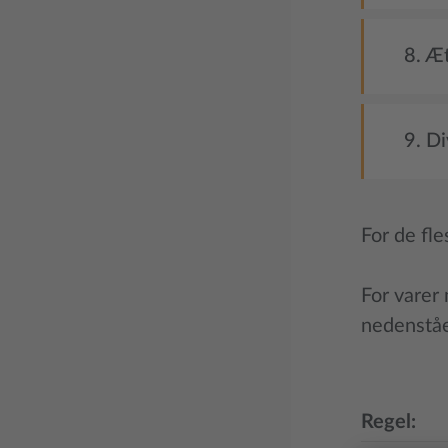
8. Æ
9. Di
For de fle
For varer 
nedenståe
Regel: