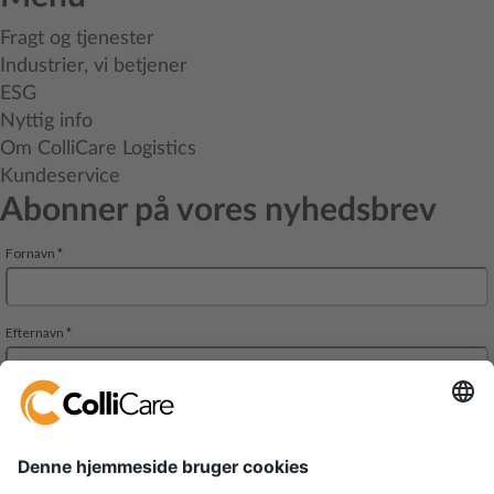
Fragt og tjenester
Industrier, vi betjener
ESG
Nyttig info
Om ColliCare Logistics
Kundeservice
Abonner på vores nyhedsbrev