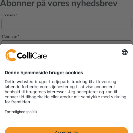
Abonner på vores nyhedsbrev
Park Allè 14
DK-6600 Vejen
VAT/Org.: CVR 34727694