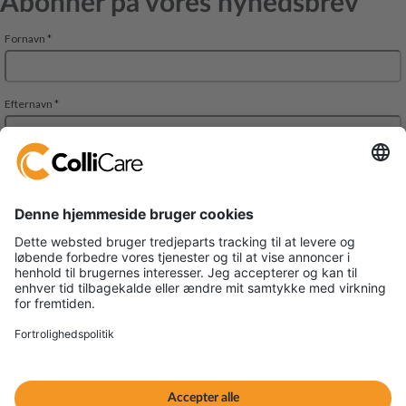
Abonner på vores nyhedsbrev
Park Allè 14
DK-6600 Vejen
VAT/Org.: CVR 34727694