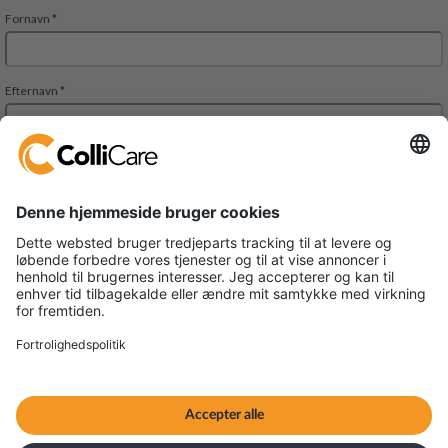
Park Allè 14
DK-6600 Vejen
VAT/Org.: CVR 34727694