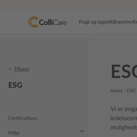
Fragt og logistik
Brancher
K
ES
Tilbage
ESG
Home
-
ESG 
Vi er eng
ledelsesmæ
Certifications
mulighede
Miljø