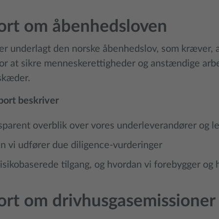
ort om åbenhedsloven
 er underlagt den norske åbenhedslov, som kræver, 
or at sikre menneskerettigheder og anstændige arbej
skæder.
port beskriver
sparent overblik over vores underleverandører og l
 vi udfører due diligence-vurderinger
isikobaserede tilgang, og hvordan vi forebygger og 
rt om drivhusgasemissioner