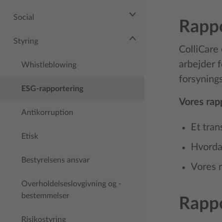
Social
Rapp
Styring
ColliCare
arbejder f
Whistleblowing
forsyning
ESG-rapportering
Vores rap
Antikorruption
Et tran
Etisk
Hvordan
Bestyrelsens ansvar
Vores r
Overholdelseslovgivning og -
bestemmelser
Rappo
Risikostyring