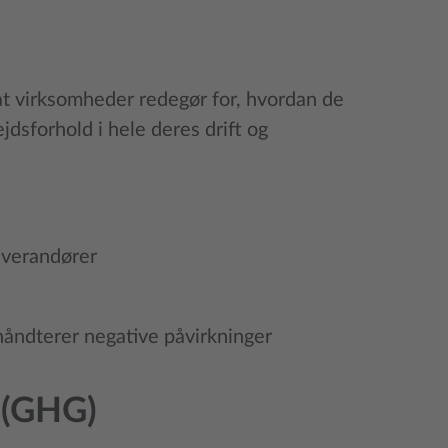
at virksomheder redegør for, hvordan de
dsforhold i hele deres drift og
everandører
håndterer negative påvirkninger
 (GHG)