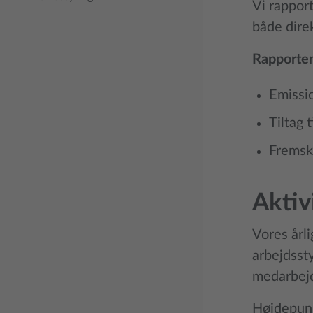
Vi rappor
både direk
Rapporten
Emissio
Tiltag 
Fremskr
Aktiv
Vores årli
arbejdssty
medarbejd
Højdepunk