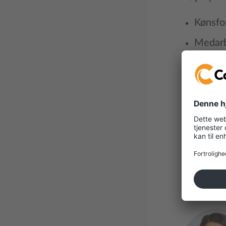
Kønsfor
Medarb
Aktivit
ARP-ra
Miljøra
Gennem