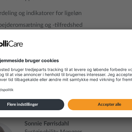
deling og indikatorer for ligeløn
ejderomsætning og -tilfredshed
eter relateret til diversitet og inklusion
pport
pport
sigtighedsrapport
Sonnie Førrisdahl