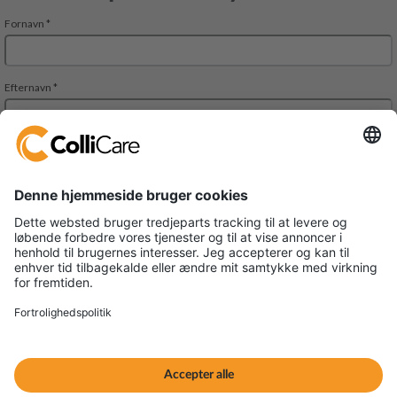
Park Allè 14
DK-6600 Vejen
VAT/Org.: CVR 34727694